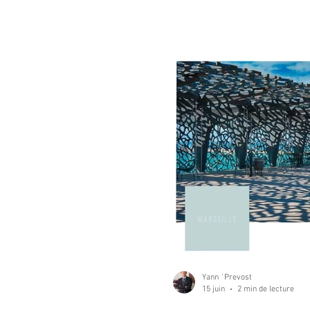
Traite des êtres humains
Yann `Prevost
15 juin
2 min de lecture