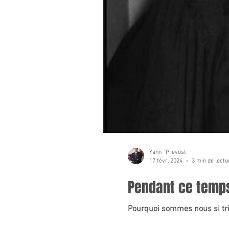
Yann `Prevost
17 févr. 2024
3 min de lectu
Pendant ce temps
Pourquoi sommes nous si triste