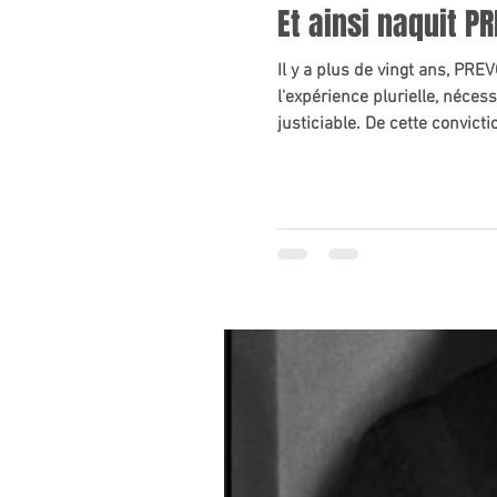
Et ainsi naquit P
Il y a plus de vingt ans, PRE
l'expérience plurielle, néce
justiciable. De cette convic
n'est plus perçue comme un