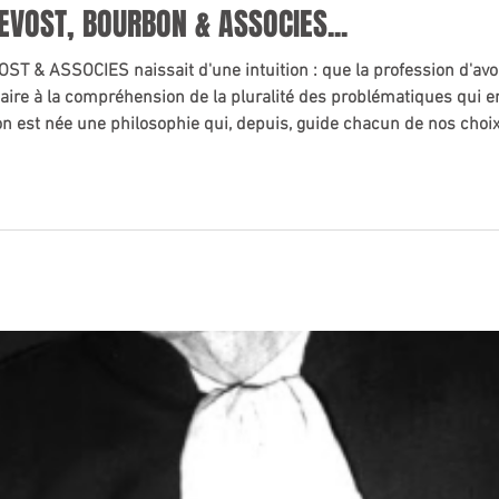
REVOST, BOURBON & ASSOCIES...
VOST & ASSOCIES naissait d'une intuition : que la profession d'av
ssaire à la compréhension de la pluralité des problématiques qui 
tion est née une philosophie qui, depuis, guide chacun de nos choi
 obstacle, mais comme l'expression vivante du mouvement