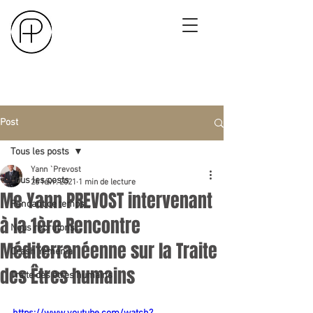
Post
Tous les posts
Yann `Prevost
Tous les posts
26 févr. 2021
1 min de lecture
Me Yann PREVOST intervenant
Pendant ce temps...
à la 1ère Rencontre
Nous recrutons...
Méditerranéenne sur la Traite
Crash Yéménia
des Êtres humains
Traite des êtres humains