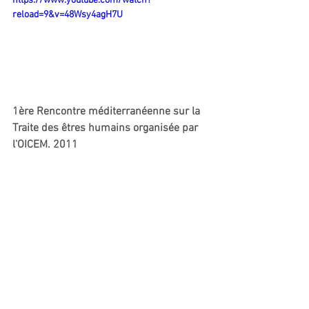
https://www.youtube.com/watch?
reload=9&v=48Wsy4agH7U
1ère Rencontre méditerranéenne sur la 
Traite des êtres humains organisée par 
l'OICEM. 2011